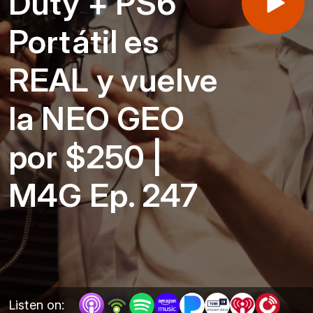
Duty + PS6
Portátil es
REAL y vuelve
la NEO GEO
por $250 |
M4G Ep. 247
Listen on: